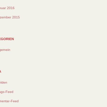
nuar 2016
zember 2015
EGORIEN
lgemein
A
lden
rags-Feed
entar-Feed