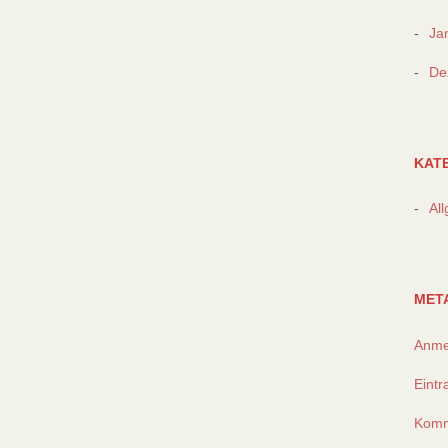
Ja
De
KAT
Al
MET
Anme
Eint
Komm