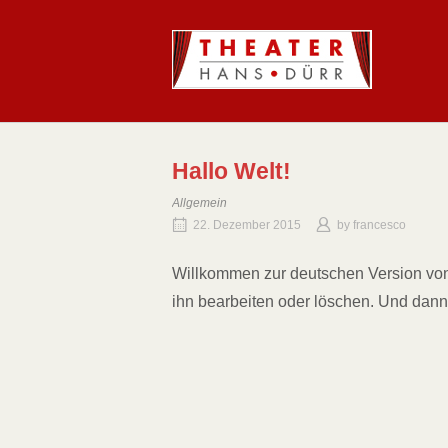
Skip
to
Home
content
Hallo Welt!
Allgemein
22. Dezember 2015
by
francesco
Willkommen zur deutschen Version von 
ihn bearbeiten oder löschen. Und dann
Post
navigation