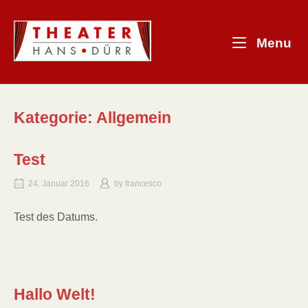
Skip
to
Home
content
M
Menu
Kategorie:
Allgemein
Test
24. Januar 2016
by
francesco
Test des Datums.
Hallo Welt!